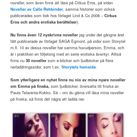
noveller, som även finns att läsa på Cirkus Eros, på sidan
Noveller av Calle Rehbinder
, samma historier som också
publicerades som bok hos förlaget Lind & Co 2008 –
Cirkus
Eros och andra erotiska berättelser
).
Nu finns även 12 nyskrivna noveller
jag under det gångna året
fått publicerade av förlaget SAGA Egmont, på sidor som Storytel
m.fl. 10 av dessa noveller har samma huvudperson, Emma, och
är i praktiken en följetong med en serie erotiska äventyr. Alltså
finns nu
30 noveller
som e-böcker och ljudböcker på flera
nerladdningssidor, som t.ex.
Storytels hemsida
.
Som ytterligare en nyhet finns nu nio av mina nyare noveller
om Emma på finska,
som ljudböcker, översatta till finska av
Paula Telaranta-Kokko. Så – om du gärna vill läsa mina noveller
på finska, så finns det några att ladda ner.