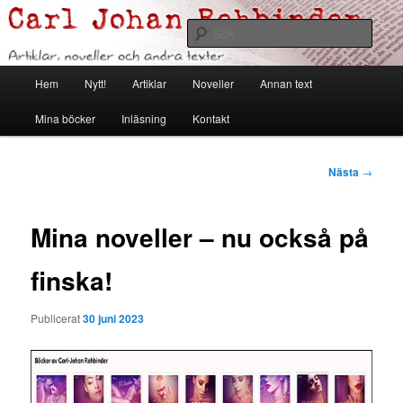
Hoppa
Artiklar, noveller och andra texter
till
Sök
primärt
innehåll
Carl Johan Rehbinder
Huvudmeny
Hem
Nytt!
Artiklar
Noveller
Annan text
Mina böcker
Inläsning
Kontakt
Inläggsnavigerin
Nästa
→
Mina noveller – nu också på
finska!
Publicerat
30 juni 2023