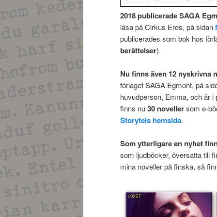
2018 publicerade SAGA Egm
läsa på Cirkus Eros, på sidan
publicerades som bok hos förl
berättelser
).
Nu finns även 12 nyskrivna n
förlaget SAGA Egmont, på sido
huvudperson, Emma, och är i pr
finns nu
30 noveller
som e-böck
Storytels hemsida
.
Som ytterligare en nyhet fin
som ljudböcker, översatta till 
mina noveller på finska, så fin