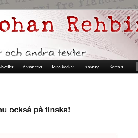
er
ehbinder
Noveller
Annan text
Mina böcker
Inläsning
Kontakt
nu också på finska!