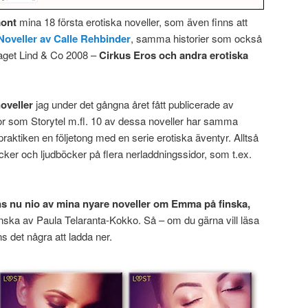
ont
mina 18 första erotiska noveller, som även finns att
Noveller av Calle Rehbinder
, samma historier som också
aget Lind & Co 2008 –
Cirkus Eros och andra erotiska
oveller
jag under det gångna året fått publicerade av
r som Storytel m.fl. 10 av dessa noveller har samma
aktiken en följetong med en serie erotiska äventyr. Alltså
er och ljudböcker på flera nerladdningssidor, som t.ex.
ns nu nio av mina nyare noveller om Emma på finska,
finska av Paula Telaranta-Kokko. Så – om du gärna vill läsa
ns det några att ladda ner.