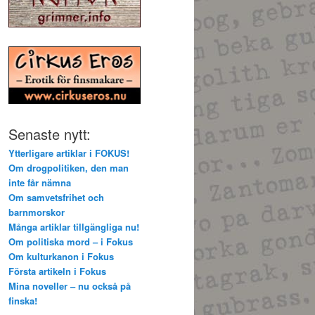
Senaste nytt:
Ytterligare artiklar i FOKUS!
Om drogpolitiken, den man
inte får nämna
Om samvetsfrihet och
barnmorskor
Många artiklar tillgängliga nu!
Om politiska mord – i Fokus
Om kulturkanon i Fokus
Första artikeln i Fokus
Mina noveller – nu också på
finska!