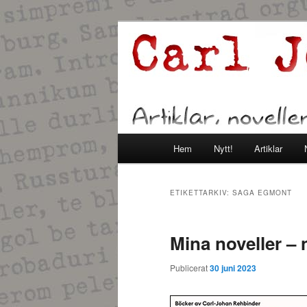
Hoppa
Hoppa
Artiklar, noveller och andra text
till
till
primärt
sekundärt
Carl Johan R
innehåll
innehåll
Huvudmeny
Hem
Nytt!
Artiklar
ETIKETTARKIV:
SAGA EGMONT
Mina noveller – 
Publicerat
30 juni 2023