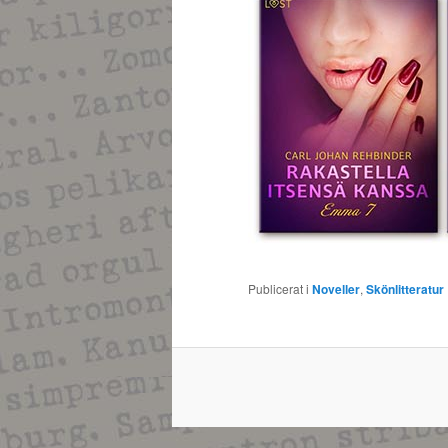
Publicerat i
Noveller
,
Skönlitteratur