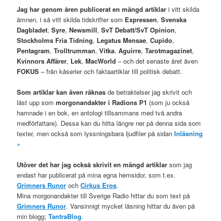
Jag har genom åren publicerat en mängd artiklar
i vitt skilda
ämnen, i så vitt skilda tidskrifter som
Expressen
,
Svenska
Dagbladet
,
Syre
,
Newsmill
,
SvT Debatt/SvT Opinion
,
Stockholms Fria Tidning
,
Legatus Mensae
,
Cupido
,
Pentagram
,
Trolltrumman
,
Vitka
,
Aguirre
,
Tarotmagazinet
,
Kvinnors Affärer
,
Lek
,
MacWorld
– och det senaste året även
FOKUS
– från kåserier och faktaartiklar till politisk debatt.
Som artiklar kan även räknas
de betraktelser jag skrivit och
läst upp som
morgonandakter i Radions P1
(som ju också
hamnade i en bok, en antologi tillsammans med två andra
medförfattare). Dessa kan du hitta längre ner på denna sida som
texter, men också som lyssningsbara ljudfiler på sidan
Inläsning
»
Utöver det har jag också skrivit en mängd artiklar
som jag
endast har publicerat på mina egna hemsidor, som t.ex.
Grimners Runor
och
Cirkus Eros
.
Mina morgonandakter till Sverige Radio hittar du som text på
Grimners Runor
. Vansinnigt mycket läsning hittar du även på
min blogg;
TantraBlog
.