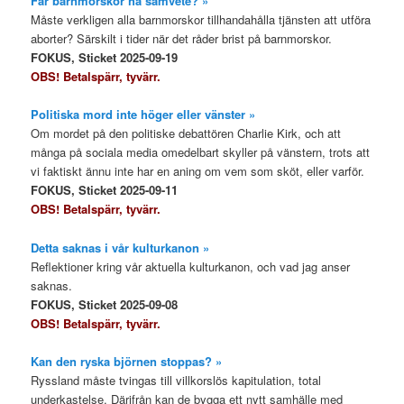
Får barnmorskor ha samvete? »
Måste verkligen alla barnmorskor tillhandahålla tjänsten att utföra
aborter? Särskilt i tider när det råder brist på barnmorskor.
FOKUS, Sticket 2025-09-19
OBS! Betalspärr, tyvärr.
Politiska mord inte höger eller vänster »
Om mordet på den politiske debattören Charlie Kirk, och att
många på sociala media omedelbart skyller på vänstern, trots att
vi faktiskt ännu inte har en aning om vem som sköt, eller varför.
FOKUS, Sticket 2025-09-11
OBS! Betalspärr, tyvärr.
Detta saknas i vår kulturkanon »
Reflektioner kring vår aktuella kulturkanon, och vad jag anser
saknas.
FOKUS, Sticket 2025-09-08
OBS! Betalspärr, tyvärr.
Kan den ryska björnen stoppas? »
Ryssland måste tvingas till villkorslös kapitulation, total
underkastelse. Därifrån kan de bygga ett nytt samhälle med