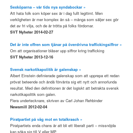
Sexköparna – vår tids nya syndabockar »
Att hata folk som köper sex är i dag fullt legitimt. Men
verkligheten är mer komplex än så – många som säljer sex gör
det av fri vilja, och de är trötta på folks fördomar.
SVT Nyheter 2014-02-27
Det är inte offren som tjänar på överdrivna traffickingsiffror »
Om att organisationer blåser upp siffror kring trafficking
SVT Nyheter 2013-12-16
Svensk narkotikapolitik är galenskap »
Albert Einstein definierade galenskap som att upprepa ett redan
prövat beteende och ändå förvänta sig ett nytt och annorlunda
resultat. Med den definitionen är det logiskt att betrakta svensk
narkotikapolitik som galen.
Flera undertecknare, skriven av Carl Johan Rehbinder
Newsmill 2012-02-04
Piratpartiet på väg mot en totalkrasch »
Piratpartiets enda chans är att bli ett liberalt parti – missnöjda
kan söka sig till V eller MP.