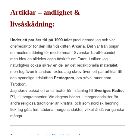
Artiklar – andlighet &
livsåskådning:
Under ett par års tid på 1990-talet
producerade jag och var
chefredaktör för den lilla tidskriften
Arcana
. Det var från början
en medlemstidning för medlemmar i Svenska Tarotförbundet,
men blev en alldeles egen tidskrift om Tarot, i vilken jag
naturligtvis också skrev en del av det redaktionella materialet,
men tog även in andras texter. Jag skrev även ett par artiklar till
den nyandliga tidskriften
Pentagram
, om såväl runor som
Tarotkort.
Jag skrev också ett antal texter för inläsning till
Sveriges Radio,
P1
, till programserien Vid dagens början – morgonandakter för
andra religiösa traditioner än kristna, och som nordisk hedning
fick jag göra fem sådana morgonandakter, vilket ändå var ganska
många.