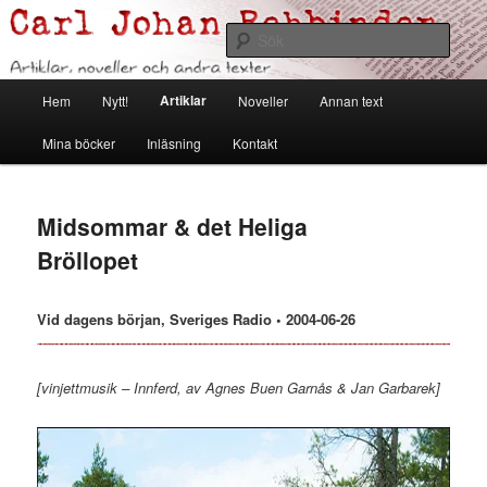
Hoppa
Artiklar, noveller och andra texter
till
Sök
primärt
innehåll
Carl Johan Rehbinder
Huvudmeny
Artiklar
Hem
Nytt!
Noveller
Annan text
Mina böcker
Inläsning
Kontakt
Midsommar & det Heliga
Bröllopet
Vid dagens början, Sveriges Radio • 2004-06-26
[vinjettmusik – Innferd, av Agnes Buen Garnås & Jan Garbarek]