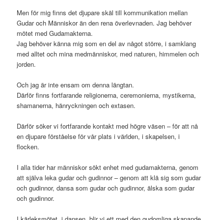
Men för mig finns det djupare skäl till kommunikation mellan
Gudar och Människor än den rena överlevnaden. Jag behöver
mötet med Gudamakterna.
Jag behöver känna mig som en del av något större, i samklang
med alltet och mina medmänniskor, med naturen, himmelen och
jorden.
Och jag är inte ensam om denna längtan.
Därför finns fortfarande religionerna, ceremonierna, mystikerna,
shamanerna, hänryckningen och extasen.
Därför söker vi fortfarande kontakt med högre väsen – för att nå
en djupare förståelse för vår plats i världen, i skapelsen, i
flocken.
I alla tider har människor sökt enhet med gudamakterna, genom
att själva leka gudar och gudinnor – genom att klä sig som gudar
och gudinnor, dansa som gudar och gudinnor, älska som gudar
och gudinnor.
I kärleksmötet, i dansen, blir vi ett med den gudomliga skapande