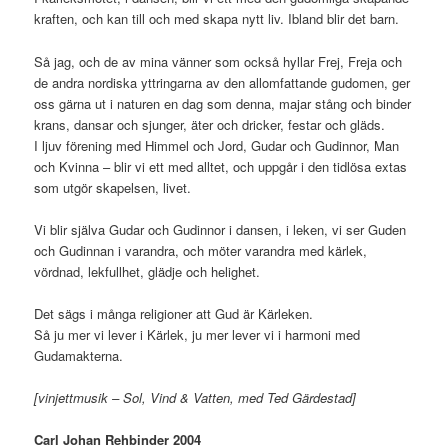
kraften, och kan till och med skapa nytt liv. Ibland blir det barn.
Så jag, och de av mina vänner som också hyllar Frej, Freja och
de andra nordiska yttringarna av den allomfattande gudomen, ger
oss gärna ut i naturen en dag som denna, majar stång och binder
krans, dansar och sjunger, äter och dricker, festar och gläds.
I ljuv förening med Himmel och Jord, Gudar och Gudinnor, Man
och Kvinna – blir vi ett med alltet, och uppgår i den tidlösa extas
som utgör skapelsen, livet.
Vi blir själva Gudar och Gudinnor i dansen, i leken, vi ser Guden
och Gudinnan i varandra, och möter varandra med kärlek,
vördnad, lekfullhet, glädje och helighet.
Det sägs i många religioner att Gud är Kärleken.
Så ju mer vi lever i Kärlek, ju mer lever vi i harmoni med
Gudamakterna.
[vinjettmusik – Sol, Vind & Vatten, med Ted Gärdestad]
Carl Johan Rehbinder 2004