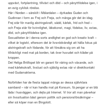
uppväxt, fortplantning, tillväxt och död – och pånyttfödelse igen, i
en evig cyklisk rörelse.
Här i Norden – särskilt i Mälardalen – dyrkades Guden och
Gudinnan i form av Frej och Freja, och många gör det än idag.
Frej står för manlig alstringskraft, sådd, kärlek, frid och fred –
och Freja står för kvinnlighet, läkekonst, magi, födelse, liv, extas,
död, och pånyttfödelse igen.
Sexualiteten är i denna sorts andlighet en god och kreativ kraft –
vilket är logiskt, eftersom det är livsnödvändigt att hålla fokus på
alstringskraft och födande, för att försäkra sig om att ha
tillräckligt med mat på borden, tak över huvudet och kläder på
kroppen.
Det Heliga Bröllopet blir en garant för näring och växande, och
med kärlekskraft, livslust och själslig extas når vi direktkontakt
med Gudamakterna.
Nuförtiden har de flesta tappat många av dessa självklara
samband – när vi kan handla mat på Konsum, få pengar ur en blå
låda i husväggen, och dejta på Internet. Vi tror att man påverkar
sin livssituation bäst genom politik och pensionsförsäkringar –
eller så köper man en Bingolott.