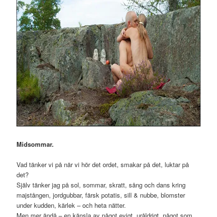
Midsommar.
Vad tänker vi på när vi hör det ordet, smakar på det, luktar på
det?
Själv tänker jag på sol, sommar, skratt, sång och dans kring
majstången, jordgubbar, färsk potatis, sill & nubbe, blomster
under kudden, kärlek – och heta nätter.
Men mer ändå – en känsla av något evigt, uråldrigt, något som