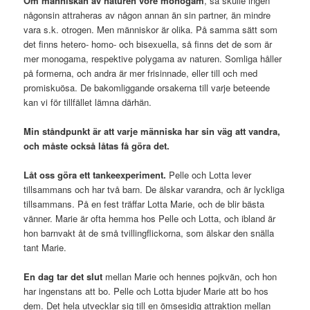
Om människan av naturen vore monogam
, så skulle ingen
någonsin attraheras av någon annan än sin partner, än mindre
vara s.k. otrogen. Men människor är olika. På samma sätt som
det finns hetero- homo- och bisexuella, så finns det de som är
mer monogama, respektive polygama av naturen. Somliga håller
på formerna, och andra är mer frisinnade, eller till och med
promiskuösa. De bakomliggande orsakerna till varje beteende
kan vi för tillfället lämna därhän.
Min ståndpunkt är att varje människa har sin väg att vandra,
och måste också låtas få göra det.
Låt oss göra ett tankeexperiment.
Pelle och Lotta lever
tillsammans och har två barn. De älskar varandra, och är lyckliga
tillsammans. På en fest träffar Lotta Marie, och de blir bästa
vänner. Marie är ofta hemma hos Pelle och Lotta, och ibland är
hon barnvakt åt de små tvillingflickorna, som älskar den snälla
tant Marie.
En dag tar det slut
mellan Marie och hennes pojkvän, och hon
har ingenstans att bo. Pelle och Lotta bjuder Marie att bo hos
dem. Det hela utvecklar sig till en ömsesidig attraktion mellan