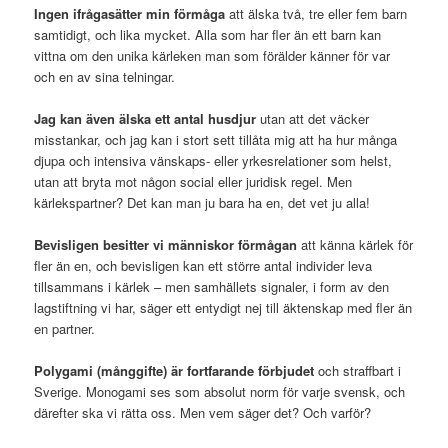
Ingen ifrågasätter min förmåga
att älska två, tre eller fem barn
samtidigt, och lika mycket. Alla som har fler än ett barn kan
vittna om den unika kärleken man som förälder känner för var
och en av sina telningar.
Jag kan även älska ett antal husdjur
utan att det väcker
misstankar, och jag kan i stort sett tillåta mig att ha hur många
djupa och intensiva vänskaps- eller yrkesrelationer som helst,
utan att bryta mot någon social eller juridisk regel. Men
kärlekspartner? Det kan man ju bara ha en, det vet ju alla!
Bevisligen besitter vi människor förmågan
att känna kärlek för
fler än en, och bevisligen kan ett större antal individer leva
tillsammans i kärlek – men samhällets signaler, i form av den
lagstiftning vi har, säger ett entydigt nej till äktenskap med fler än
en partner.
Polygami (månggifte) är fortfarande förbjudet
och straffbart i
Sverige. Monogami ses som absolut norm för varje svensk, och
därefter ska vi rätta oss. Men vem säger det? Och varför?