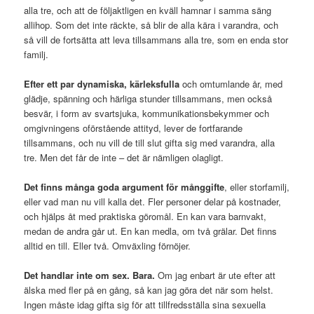
alla tre, och att de följaktligen en kväll hamnar i samma säng
allihop. Som det inte räckte, så blir de alla kära i varandra, och
så vill de fortsätta att leva tillsammans alla tre, som en enda stor
familj.
Efter ett par dynamiska, kärleksfulla
och omtumlande år, med
glädje, spänning och härliga stunder tillsammans, men också
besvär, i form av svartsjuka, kommunikationsbekymmer och
omgivningens oförstående attityd, lever de fortfarande
tillsammans, och nu vill de till slut gifta sig med varandra, alla
tre. Men det får de inte – det är nämligen olagligt.
Det finns många goda argument för månggifte
, eller storfamilj,
eller vad man nu vill kalla det. Fler personer delar på kostnader,
och hjälps åt med praktiska göromål. En kan vara barnvakt,
medan de andra går ut. En kan medla, om två grälar. Det finns
alltid en till. Eller två. Omväxling förnöjer.
Det handlar inte om sex. Bara.
Om jag enbart är ute efter att
älska med fler på en gång, så kan jag göra det när som helst.
Ingen måste idag gifta sig för att tillfredsställa sina sexuella