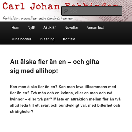
Hoppa
Artiklar, noveller och andra texter
till
Sök
primärt
innehåll
Carl Johan Rehbinder
Huvudmeny
Artiklar
Hem
Nytt!
Noveller
Annan text
Mina böcker
Inläsning
Kontakt
Att älska fler än en – och gifta
sig med allihop!
Kan man älska fler än en? Kan man leva tillsammans med
fler än en? Två män och en kvinna, eller en man och två
kvinnor – eller två par? Måste en attraktion mellan fler än två
alltid leda till ett svårt och oundvikligt val, med bitterhet och
stridigheter?