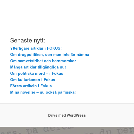
Senaste nytt:
Ytterligare artiklar i FOKUS!
Om drogpolitiken, den man inte får nämna
Om samvetsfrihet och barnmorskor
Många artiklar tillgängliga nu!
Om politiska mord – i Fokus
Om kulturkanon i Fokus
Första artikeln i Fokus
Mina noveller – nu också på finska!
Drivs med WordPress