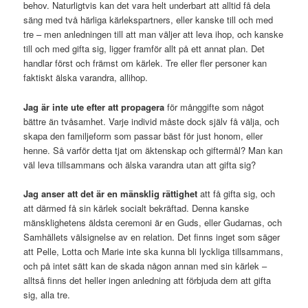
behov. Naturligtvis kan det vara helt underbart att alltid få dela
säng med två härliga kärlekspartners, eller kanske till och med
tre – men anledningen till att man väljer att leva ihop, och kanske
till och med gifta sig, ligger framför allt på ett annat plan. Det
handlar först och främst om kärlek. Tre eller fler personer kan
faktiskt älska varandra, allihop.
Jag är inte ute efter att propagera
för månggifte som något
bättre än tvåsamhet. Varje individ måste dock själv få välja, och
skapa den familjeform som passar bäst för just honom, eller
henne. Så varför detta tjat om äktenskap och giftermål? Man kan
väl leva tillsammans och älska varandra utan att gifta sig?
Jag anser att det är en mänsklig rättighet
att få gifta sig, och
att därmed få sin kärlek socialt bekräftad. Denna kanske
mänsklighetens äldsta ceremoni är en Guds, eller Gudarnas, och
Samhällets välsignelse av en relation. Det finns inget som säger
att Pelle, Lotta och Marie inte ska kunna bli lyckliga tillsammans,
och på intet sätt kan de skada någon annan med sin kärlek –
alltså finns det heller ingen anledning att förbjuda dem att gifta
sig, alla tre.