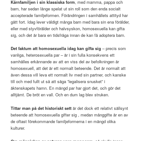
Kärnfamiljen i sin klassiska form
, med mamma, pappa och
barn, har sedan länge spelat ut sin roll som den enda socialt
accepterade familjeformen. Förändringen i samhällets attityd har
gått fort. Idag lever väldigt många barn med bara sin ena förälder,
eller med styvförälder och halvsyskon, homosexuella kan gifta
sig, och det är bara en tidsfråga innan de kan få adoptera barn.
Det faktum att homosexuella idag kan gifta sig
– precis som
vanliga, heterosexuella par – är i sin fulla konsekvens ett
samhälles erkännande av att en viss del av befolkningen är
homosexuell, att det är ett normalt beteende. Det är normalt att
även dessa vill leva ett normalt liv med sin partner, och kanske
till och med fullt ut så att säga ”legalisera snusket” i
äktenskapets hamn. En mängd par har gjort det, och gör det
alltjämt. De bröt en vall. Och en dum lag blev struken.
Tittar man på det historiskt sett
är det dock ett relativt sällsynt
beteende att homosexuella gifter sig , medan månggifte är en av
de oftast förekommande familjeformerna i en mängd olika
kulturer.