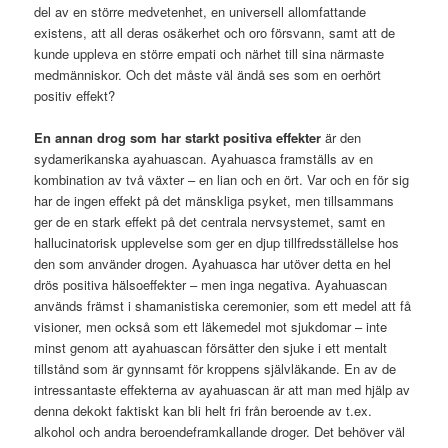
del av en större medvetenhet, en universell allomfattande
existens, att all deras osäkerhet och oro försvann, samt att de
kunde uppleva en större empati och närhet till sina närmaste
medmänniskor. Och det måste väl ändå ses som en oerhört
positiv effekt?
En annan drog som har starkt positiva effekter
är den
sydamerikanska ayahuascan. Ayahuasca framställs av en
kombination av två växter – en lian och en ört. Var och en för sig
har de ingen effekt på det mänskliga psyket, men tillsammans
ger de en stark effekt på det centrala nervsystemet, samt en
hallucinatorisk upplevelse som ger en djup tillfredsställelse hos
den som använder drogen. Ayahuasca har utöver detta en hel
drös positiva hälsoeffekter – men inga negativa. Ayahuascan
används främst i shamanistiska ceremonier, som ett medel att få
visioner, men också som ett läkemedel mot sjukdomar – inte
minst genom att ayahuascan försätter den sjuke i ett mentalt
tillstånd som är gynnsamt för kroppens självläkande. En av de
intressantaste effekterna av ayahuascan är att man med hjälp av
denna dekokt faktiskt kan bli helt fri från beroende av t.ex.
alkohol och andra beroendeframkallande droger. Det behöver väl