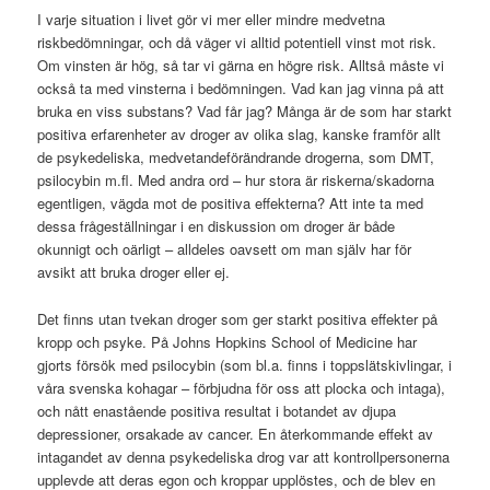
I varje situation i livet gör vi mer eller mindre medvetna
riskbedömningar, och då väger vi alltid potentiell vinst mot risk.
Om vinsten är hög, så tar vi gärna en högre risk. Alltså måste vi
också ta med vinsterna i bedömningen. Vad kan jag vinna på att
bruka en viss substans? Vad får jag? Många är de som har starkt
positiva erfarenheter av droger av olika slag, kanske framför allt
de psykedeliska, medvetandeförändrande drogerna, som DMT,
psilocybin m.fl. Med andra ord – hur stora är riskerna/skadorna
egentligen, vägda mot de positiva effekterna? Att inte ta med
dessa frågeställningar i en diskussion om droger är både
okunnigt och oärligt – alldeles oavsett om man själv har för
avsikt att bruka droger eller ej.
Det finns utan tvekan droger som ger starkt positiva effekter på
kropp och psyke. På Johns Hopkins School of Medicine har
gjorts försök med psilocybin (som bl.a. finns i toppslätskivlingar, i
våra svenska kohagar – förbjudna för oss att plocka och intaga),
och nått enastående positiva resultat i botandet av djupa
depressioner, orsakade av cancer. En återkommande effekt av
intagandet av denna psykedeliska drog var att kontrollpersonerna
upplevde att deras egon och kroppar upplöstes, och de blev en