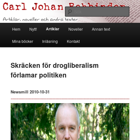
Hoppa
Artiklar, noveller och andra texter
till
Sök
primärt
innehåll
Carl Johan Rehbinder
Huvudmeny
Artiklar
Hem
Nytt!
Noveller
Annan text
Mina böcker
Inläsning
Kontakt
Skräcken för drogliberalism
förlamar politiken
Newsmill 2010-10-31