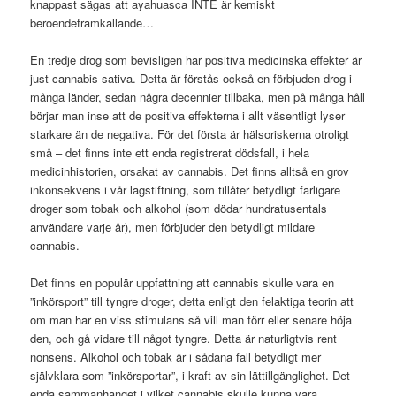
knappast sägas att ayahuasca INTE är kemiskt
beroendeframkallande…
En tredje drog som bevisligen har positiva medicinska effekter är
just cannabis sativa. Detta är förstås också en förbjuden drog i
många länder, sedan några decennier tillbaka, men på många håll
börjar man inse att de positiva effekterna i allt väsentligt lyser
starkare än de negativa. För det första är hälsoriskerna otroligt
små – det finns inte ett enda registrerat dödsfall, i hela
medicinhistorien, orsakat av cannabis. Det finns alltså en grov
inkonsekvens i vår lagstiftning, som tillåter betydligt farligare
droger som tobak och alkohol (som dödar hundratusentals
användare varje år), men förbjuder den betydligt mildare
cannabis.
Det finns en populär uppfattning att cannabis skulle vara en
”inkörsport” till tyngre droger, detta enligt den felaktiga teorin att
om man har en viss stimulans så vill man förr eller senare höja
den, och gå vidare till något tyngre. Detta är naturligtvis rent
nonsens. Alkohol och tobak är i sådana fall betydligt mer
självklara som ”inkörsportar”, i kraft av sin lättillgänglighet. Det
enda sammanhanget i vilket cannabis skulle kunna vara