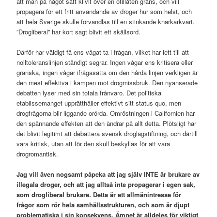
att man på något sätt klivit över en otillåten gräns, och vill
propagera för ett fritt användande av droger hur som helst, och
att hela Sverige skulle förvandlas till en stinkande knarkarkvart.
”Drogliberal” har kort sagt blivit ett skällsord.
Därför har väldigt få ens vågat ta i frågan, vilket har lett till att
nolltoleranslinjen ständigt segrar. Ingen vågar ens kritisera eller
granska, ingen vågar ifrågasätta om den hårda linjen verkligen är
den mest effektiva i kampen mot drogmissbruk. Den nyanserade
debatten lyser med sin totala frånvaro. Det politiska
etablissemanget upprätthåller effektivt sitt status quo, men
drogfrågorna blir liggande orörda. Omröstningen i Californien har
den spännande effekten att den ändrar på allt detta. Plötsligt har
det blivit legitimt att debattera svensk droglagstiftning, och därtill
vara kritisk, utan att för den skull beskyllas för att vara
drogromantisk.
Jag vill även nogsamt påpeka
att jag själv INTE är brukare av
illegala droger, och att jag alltså inte propagerar i egen sak,
som drogliberal brukare. Detta är ett allmänintresse för
frågor som rör hela samhällsstrukturen, och som är djupt
problematiska i sin konsekvens. Ämnet är alldeles för viktigt