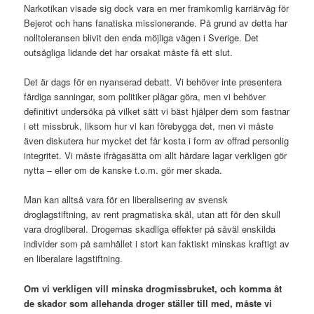
Narkotikan visade sig dock vara en mer framkomlig karriärväg för
Bejerot och hans fanatiska missionerande. På grund av detta har
nolltoleransen blivit den enda möjliga vägen i Sverige. Det
outsägliga lidande det har orsakat måste få ett slut.
Det är dags för en nyanserad debatt. Vi behöver inte presentera
färdiga sanningar, som politiker plägar göra, men vi behöver
definitivt undersöka på vilket sätt vi bäst hjälper dem som fastnar
i ett missbruk, liksom hur vi kan förebygga det, men vi måste
även diskutera hur mycket det får kosta i form av offrad personlig
integritet. Vi måste ifrågasätta om allt hårdare lagar verkligen gör
nytta – eller om de kanske t.o.m. gör mer skada.
Man kan alltså vara för en liberalisering av svensk
droglagstiftning, av rent pragmatiska skäl, utan att för den skull
vara drogliberal. Drogernas skadliga effekter på såväl enskilda
individer som på samhället i stort kan faktiskt minskas kraftigt av
en liberalare lagstiftning.
Om vi verkligen vill minska drogmissbruket
, och komma åt
de skador som allehanda droger ställer till med, måste vi