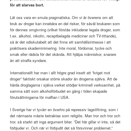
för att slarvas bort.
Låt oss vara en smula pragmatiska. Om vi är överens om att
bruk av droger kan innebära en del risker, för såväl brukaren som
för dennes omgivning (vilket förstås inkluderar legala droger, som
t.ex. alkohol, nikotin, receptbelagda mediciner och TV-tittande),
så är det odiskutabelt att det finns ett samhällsintresse i att
praktisera skademinimering. Inte moral, fördomar, tycke och
smak eller rädsla för det okända. Att hjälpa människor, snarare
än att straffa syndare.
Internationellt har man i allt högre grad insett att ”kriget mot
droger” faktiskt orsakar större skador än drogerna själva. Att de
hårda droglagarna i själva verket stödjer kriminell verksamhet, på
samma sätt som alkoholförbudet en gång i tiden skapade
förutsättningarna för maffian i USA.
I Sverige har vi tyvärr en övertro på repressiv lagstiftning, som i
det närmaste måste betraktas som religiös. Man tror och tror och
tror, så starkt att inga argument biter. ”Det här gillar vi inte, så det
förbjuder vi. Och när vi förbjudit det så försvinner problemet.”