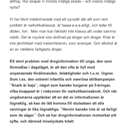
allihop. Hur skapar vi minsta möjliga skada – och mesta möjliga
nytta?
Vi har blivit indoktrinerade med ett synsätt där allt som rent
juridiskt är narkotikaklassat, är faaaa-a-a-a-arligt, och leder till
döden, fort. Men man kan faktiskt inte klassa allt under samma
rubrik. Det är mycket stor skillnad på droger och droger. Khat är
inte jämförbart med metamfetamin, som exempel. Och alkohol är
en av världens farligaste droger.
Ett stort problem med droginformation till unga
, den som
förmedlas i dagsläget, är att den ofta är full med
onyanserade fördömanden, felaktigheter och t.o.m. lögner.
Som t.ex. den extremt infantila och oseriösa skitkampanjen
”Knark är bajs”, något som kanske fungerar på 5-åringar,
vilka knappast är i riskzonen för narkotikamissbruk. Och när
ungdomarna upptäcker att en del av informationen är
lögnaktig, så kan de lätt komma till slutsatsen att alla
varningar är lika lögnaktiga. ”Heroin kanske inte är så farligt
som de säger.” Och så har droginformationen motverkat sitt
syfte, och därmed misslyckats totalt.