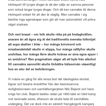
inkörsport till tyngre droger är då den säljs av samma personer
som också langar tyngre droger. Och då kan cannabis bli denna
inkörsport enbart för att den är olaglig. Men cannabis i sig
besitter inga egenskaper som gör att man automatiskt vill pröva
något starkare.
Och rent krasst
– om folk skulle röka på på fredagkvällen,
snarare än att ägna sig åt det traditionella svenska folknöjet
att supa skallen i bitar – hur många knivmord och
misshandelsfall skulle vi slippa, hur många rattfyllor skulle
undvikas, hur många färre skulle kvävas av sina egna spyor i
en snödriva? Ren pragmatism säger att ett byte från alkohol
till cannabis sannolikt skulle förbättra hälsonivån väsentligt
hos en stor del av befolkningen.
Vi måste en gång för alla rensa bort det ideologiska skrotet,
lögner och bisarra överdrifter från den beslutsamme
renlighetsivraren och samhällsingenjören Nils Bejerot och hans
ivriga fan club. Bejerot bedrev redan på 1950-talet en hård kamp
mot tecknade serier, eftersom de skulle leda till samhällets
undergång. Det var dock inte en särskilt framgångsrik kampanj.