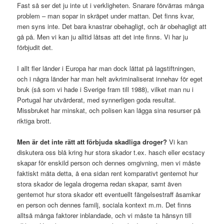
Fast så ser det ju inte ut i verkligheten. Snarare förvärras många
problem – man sopar in skräpet under mattan. Det finns kvar,
men syns inte. Det bara knastrar obehagligt, och är obehagligt att
gå på. Men vi kan ju alltid låtsas att det inte finns. Vi har ju
förbjudit det.
I allt fler länder i Europa har man dock lättat på lagstiftningen,
och i några länder har man helt avkriminaliserat innehav för eget
bruk (så som vi hade i Sverige fram till 1988), vilket man nu i
Portugal har utvärderat, med synnerligen goda resultat.
Missbruket har minskat, och polisen kan lägga sina resurser på
riktiga brott.
Men är det inte rätt att förbjuda skadliga droger?
Vi kan
diskutera oss blå kring hur stora skador t.ex. hasch eller ecstacy
skapar för enskild person och dennes omgivning, men vi måste
faktiskt mäta detta, å ena sidan rent komparativt gentemot hur
stora skador de legala drogerna redan skapar, samt även
gentemot hur stora skador ett eventuellt fängelsestraff åsamkar
en person och dennes familj, sociala kontext m.m. Det finns
alltså många faktorer inblandade, och vi måste ta hänsyn till