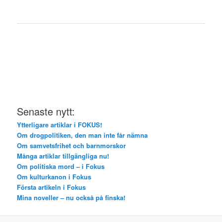
Senaste nytt:
Ytterligare artiklar i FOKUS!
Om drogpolitiken, den man inte får nämna
Om samvetsfrihet och barnmorskor
Många artiklar tillgängliga nu!
Om politiska mord – i Fokus
Om kulturkanon i Fokus
Första artikeln i Fokus
Mina noveller – nu också på finska!