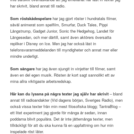
har skrivit, bland annat till radio.
Som röstskådespelare
har jag gjort röster i hundratals filmer,
såväl animerat som spelfilm, Smurfar, Duck Tales, Pippi
Långstrump, Gadget Junior, Sonic the Hedgehog, Landet för
Längesedan, och mer därtill, samt även aktörers översatta
repliker i Disney on Ice. Men jag har också läst in
telefonsvararmeddelanden till myndigheter och annat mer eller
mindre underligt.
Som sångare
har jag även sjungit in vinjetter till filmer, samt
även en del egen musik. Rösten är kort sagt sannolikt ett av
mina allra viktigaste arbetsredskap.
Här kan du lyssna på några texter jag själv har skrivit
– bland
annat till radioandakter (Vid dagens början, Sveriges Radio), men
också vissa texter från min mest filosofiska blogg; TantraBlog –
ett litet experiment jag gjorde för många år sedan, innan
poddarna blivit populära. Det är inte jättemånga texter, men
tillräckligt för att du ska kunna få en uppfattning om hur min
inspelade röst låter.