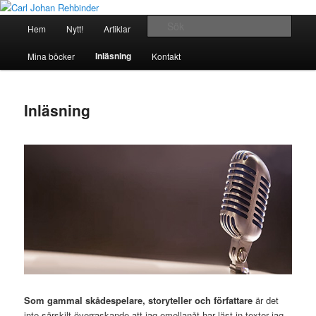
Hoppa
Artiklar, noveller och andra texter
till
Huvudmeny
Sök
Hem
Nytt!
Artiklar
Noveller
Annan text
primärt
innehåll
Carl Johan Rehbinder
Inläsning
Mina böcker
Kontakt
Inläsning
Som gammal skådespelare, storyteller och författare
är det
inte särskilt överraskande att jag emellanåt har läst in texter jag