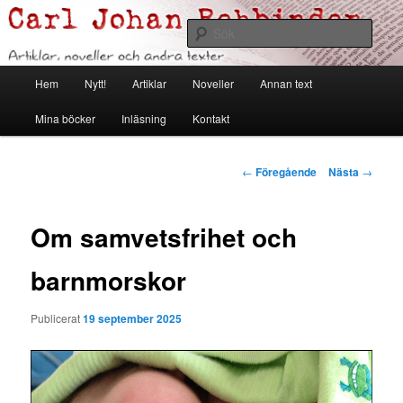
Hoppa
Artiklar, noveller och andra texter
till
Sök
primärt
innehåll
Carl Johan Rehbinder
Huvudmeny
Hem
Nytt!
Artiklar
Noveller
Annan text
Mina böcker
Inläsning
Kontakt
Inläggsnavigering
←
Föregående
Nästa
→
Om samvetsfrihet och
barnmorskor
Publicerat
19 september 2025