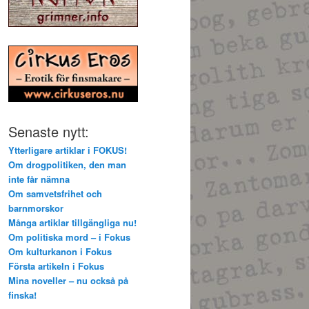
Senaste nytt:
Ytterligare artiklar i FOKUS!
Om drogpolitiken, den man
inte får nämna
Om samvetsfrihet och
barnmorskor
Många artiklar tillgängliga nu!
Om politiska mord – i Fokus
Om kulturkanon i Fokus
Första artikeln i Fokus
Mina noveller – nu också på
finska!