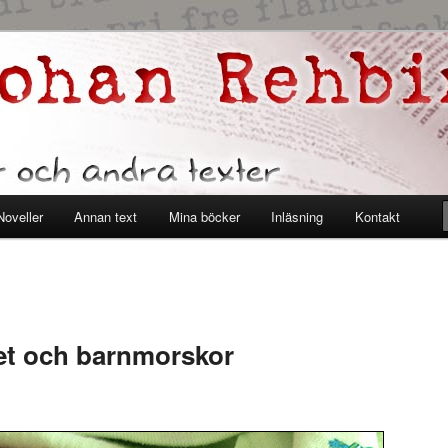
er
ehbinder
Noveller
Annan text
Mina böcker
Inläsning
Kontakt
et och barnmorskor