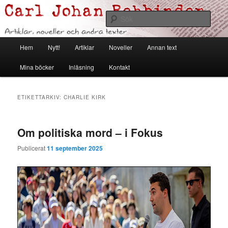
Hoppa
Hoppa
Artiklar, noveller och andra texter
till
till
Sök
primärt
sekundärt
innehåll
innehåll
Carl Johan Rehbinder
Huvudmeny
Hem
Nytt!
Artiklar
Noveller
Annan text
Mina böcker
Inläsning
Kontakt
ETIKETTARKIV:
CHARLIE KIRK
Om politiska mord – i Fokus
Publicerat
11 september 2025