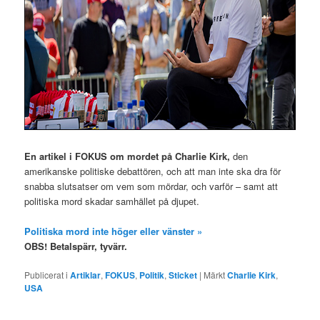
En artikel i FOKUS om mordet på Charlie Kirk,
den
amerikanske politiske debattören, och att man inte ska dra för
snabba slutsatser om vem som mördar, och varför – samt att
politiska mord skadar samhället på djupet.
Politiska mord inte höger eller vänster »
OBS! Betalspärr, tyvärr.
Publicerat i
Artiklar
,
FOKUS
,
Politik
,
Sticket
|
Märkt
Charlie Kirk
,
USA