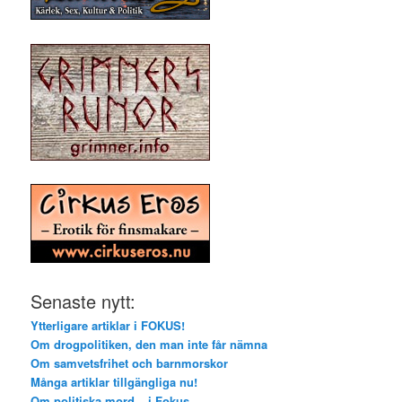
Senaste nytt:
Ytterligare artiklar i FOKUS!
Om drogpolitiken, den man inte får nämna
Om samvetsfrihet och barnmorskor
Många artiklar tillgängliga nu!
Om politiska mord – i Fokus