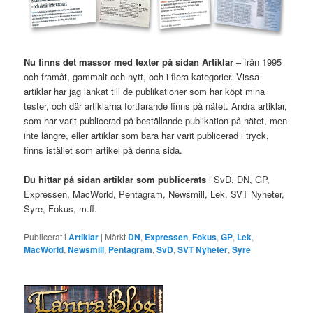
Nu finns det massor med texter på sidan Artiklar
– från 1995
och framåt, gammalt och nytt, och i flera kategorier. Vissa
artiklar har jag länkat till de publikationer som har köpt mina
tester, och där artiklarna fortfarande finns på nätet. Andra artiklar,
som har varit publicerad på beställande publikation på nätet, men
inte längre, eller artiklar som bara har varit publicerad i tryck,
finns istället som artikel på denna sida.
Du hittar på sidan artiklar som publicerats
i SvD, DN, GP,
Expressen, MacWorld, Pentagram, Newsmill, Lek, SVT Nyheter,
Syre, Fokus, m.fl.
Publicerat i
Artiklar
|
Märkt
DN
,
Expressen
,
Fokus
,
GP
,
Lek
,
MacWorld
,
Newsmill
,
Pentagram
,
SvD
,
SVT Nyheter
,
Syre