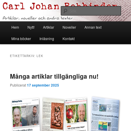
Hoppa
Hoppa
Artiklar, noveller och andra texter
till
till
Sök
primärt
sekundärt
innehåll
innehåll
Carl Johan Rehbinder
Huvudmeny
Hem
Nytt!
Artiklar
Noveller
Annan text
Mina böcker
Inläsning
Kontakt
ETIKETTARKIV:
LEK
Många artiklar tillgängliga nu!
Publicerat
17 september 2025