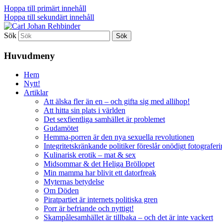
Hoppa till primärt innehåll
Hoppa till sekundärt innehåll
Sök
Artiklar, noveller och andra texter
Carl Johan Rehbinder
Huvudmeny
Hem
Nytt!
Artiklar
Att älska fler än en – och gifta sig med allihop!
Att hitta sin plats i världen
Det sexfientliga samhället är problemet
Gudamötet
Hemma-porren är den nya sexuella revolutionen
Integritetskränkande politiker föreslår onödigt fotografer
Kulinarisk erotik – mat & sex
Midsommar & det Heliga Bröllopet
Min mamma har blivit ett datorfreak
Myternas betydelse
Om Döden
Piratpartiet är internets politiska gren
Porr är befriande och nyttigt!
Skampålesamhället är tillbaka – och det är inte vackert