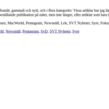
ramåt, gammalt och nytt, och i flera kategorier. Vissa artiklar har jag lä
eställande publikation på nätet, men inte längre, eller artiklar som bara h
sen, MacWorld, Pentagram, Newsmill, Lek, SVT Nyheter, Syre, Fokus,
ld
,
Newsmill
,
Pentagram
,
SvD
,
SVT Nyheter
,
Syre