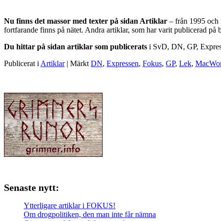
Nu finns det massor med texter på sidan Artiklar
– från 1995 och f
fortfarande finns på nätet. Andra artiklar, som har varit publicerad på b
Du hittar på sidan artiklar som publicerats
i SvD, DN, GP, Expres
Publicerat i
Artiklar
|
Märkt
DN
,
Expressen
,
Fokus
,
GP
,
Lek
,
MacWor
Senaste nytt:
Ytterligare artiklar i FOKUS!
Om drogpolitiken, den man inte får nämna