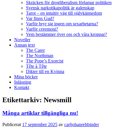
Skräcken för drogliberalism förlamar politiken
Svensk narkotikapolitik är galenskap
Tarot – en intuitiv väg till självkännedom
Var finns Gud?
Varför bryr sig ingen om sexarbetarna?
Varför ceremoni?
Vem bestämmer över oss och våra kroppar?
Noveller
Annan text
The Carer
The Northman
The Pope’s Exorcist
Tête à Tête
Dikter till en Kvinna
Mina böcker
Inläsning
Kontakt
Etikettarkiv:
Newsmill
Många artiklar tillgängliga nu!
Publicerat
17 september 2025
av
carljohanrehbinder